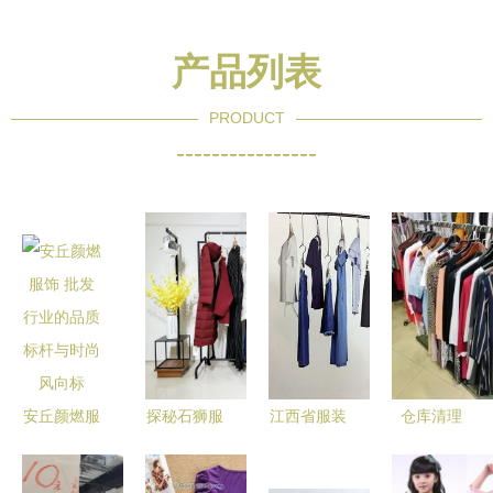
产品列表
PRODUCT
----------------
安丘颜燃服
探秘石狮服
江西省服装
仓库清理
饰 批发行
装批发市场
批发市场
女士纯棉服
业的品质标
优洛可、路
一站式服饰
装尾货批发