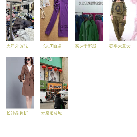
杆与时尚风
莎、紫涵女
采购的枢
清仓特惠
向标
装与老年人
纽，欢迎垂
用品批发全
询
攻略
天津外贸服
长袖T恤摆
实探于都服
春季大童女
装批发探店
地摊进货指
装工厂自营
装新风尚
记 10元一
南 沙河打
店 一大批
儿童服装批
件，100元
衣衫批发最
国内品牌强
发 纯棉烫
塞满一兜子
省钱攻略
势进驻，服
钻中大童套
装服饰批发
装全攻略
迎来新商机
长沙品牌折
太原服装城
扣女装店如
全介绍 知
何高效挂靠
道这些年底