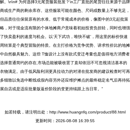
解。\n\n# 为何选择3元尾货服装批发？\n工厂直批的尾货往往来源于品牌
商或生产商的剩余库存。这些服装可能在颜色、尺码或数量上不够充足，
但品质往往保留原有的水准。低于常规成本的价格，像图中的3元起批策
略，对于现金流有限的个体地摊商户意味着初始投资负担轻，同时也增强
了快卖盈利的速度与机会。以‘天下武功，唯快不破’，用这里的标价快速
周转算是个典型冒险的特质。在主打价格为竞争优势、讲求性价比的地摊
中自然极具魅力。这些 T恤设计上没有款式变迁考量也是值得地方消费者
选择普通简约的存在,市场总能被吸收罢了直却依旧不可忽视清洁基本的
衣物满足。由于低风险利润更具拉动力的对潜在批发商的建议检查时可再
多细致以免选中断线或假内容另外还应维护摊点的最终稳定名气后再待拓
展自店或是适应批量版返价阶段的变更持续跟上当日常。”
如若转载，请注明出处：http://www.huangnfq.com/product/88.html
更新时间：2026-08-08 16:39:55