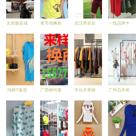
装服饰批发
装全攻略
迎来新商机
太原服装城
夜市地摊新
武汉男装折
一线品牌卡
全介绍 知
商机 纯棉
扣批发市场
拉贝斯 折
道这些年底
情侣装批发
探秘 添多
扣女装走份
购物不吃
攻略，低成
利与库存品
批发一手货
亏！
本高利润创
牌服装货源
源，重庆服
业首选
的五大优势
装服饰批发
新选择
纯棉T恤选
广西柳州童
丰台衣香丽
广州石井尾
购与批发全
装加工厂
影 秋冬季
货服装批发
攻略
小批量定制
女装批发的
市场 尾货
的针织制衣
时尚与实用
源头与星洲
源头优势
兼具之选
特旺扫描