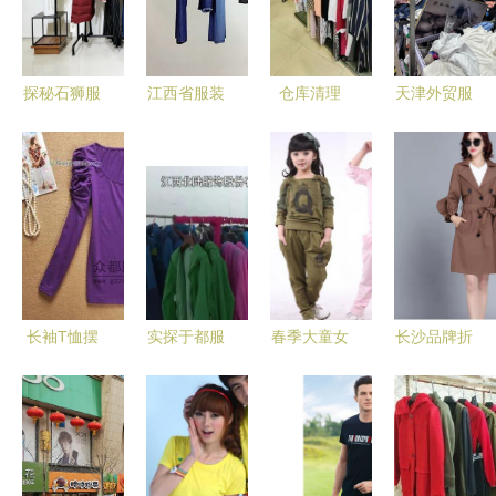
探秘石狮服
江西省服装
仓库清理
天津外贸服
装批发市场
批发市场
女士纯棉服
装批发探店
优洛可、路
一站式服饰
装尾货批发
记 10元一
莎、紫涵女
采购的枢
清仓特惠
件，100元
装与老年人
纽，欢迎垂
塞满一兜子
用品批发全
询
攻略
长袖T恤摆
实探于都服
春季大童女
长沙品牌折
地摊进货指
装工厂自营
装新风尚
扣女装店如
南 沙河打
店 一大批
儿童服装批
何高效挂靠
衣衫批发最
国内品牌强
发 纯棉烫
服装批发市
省钱攻略
势进驻，服
钻中大童套
场